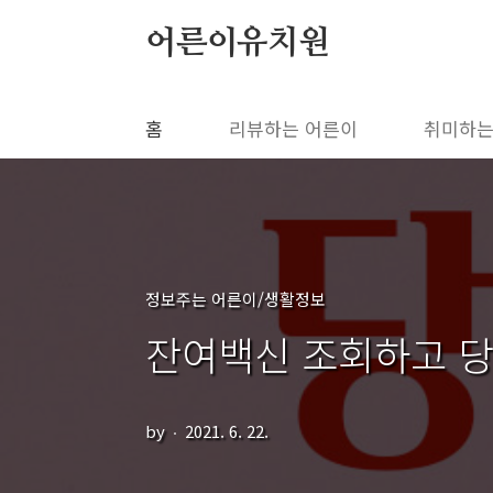
본문 바로가기
어른이유치원
홈
리뷰하는 어른이
취미하는
정보주는 어른이/생활정보
잔여백신 조회하고 
by
2021. 6. 22.