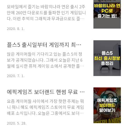
로 게임으로 단순하지만 재밌고 매우 매력적
모바일에서 즐기는 바람의나라 연은 출시 2주
입니다. 하지만 최신 PC에 설치되어 있는 윈
만에 260만 다운로드를 돌파한 인기 게임입니
도우10에서는 찾아볼 수 없습니다. 그래서 저
다. 이런 추억의 그래픽과 무과금으로도 즐길
처럼 지뢰찾기를 즐기고자 하는 많은 분들의
수 있는 바람의 나라 연을 PC에서 즐길 수 있
시간을 줄여들이고자 찾아봤습니다. 윈도우
2020. 8. 1.
다면 더욱 좋다는 생각이 들었습니다. 그래서
10 지뢰찾기 즐기는 방법은 다양합니다. 즐기
바람의나라 연 PC로 플레이하는 방법에 대해
는 방법만큼 게임 디자인도 달라서 여러분의
알아보았습니다. 바람의나라 연의 경우 스마
취향에 맞는 지뢰찾기를 즐기면 좋을 것 같습
플스5 출시일부터 게임까지 최신정리
트폰의 사양을 크게 타지 않는 게임입니다. 하
니다. 1. Microsoft Store 지뢰찾기윈도우10
많은 게이머들이 기다리고 있는 플스 5의 정
지만 사용자가 몰리는 서버와 채널은 인터넷
에는 각종 앱과 ..
보가 공개되었습니다. 그래서 오늘은 지난 6
환경에 따라 렉이 발생하기도 합니다. PC에서
월에 실시한 퓨처 게이밍 쇼에서 공개한 플스
바람의 나라를 즐길 때에는 PC 사양에 따라
5 출시일부터 게임까지 최신 정보들을 정리해
렉이 발생하기도 하는데, 이는 바람의나라 녹
2020. 7. 1.
봤습니다. 콘솔 게임의 또다른 기대작 엑스박
스 최적화를 통해 해결할 수 있습니다. PC에
스 시리즈X는 이미 많은 정보가 공개된 것에
서 모바일 게임을 하기 위해서는 앱 플레이어
비해 조금 늦은 감이 있습니다. 특히 엑스박스
가 필요합니다. 대표적인 앱 플레이어는 블루
에픽게임즈 보더랜드 핸썸 무료 알아보기
시리즈 X의 경우 어마어마한 괴물 스펙과 이
스택과 녹스가 있습니다. 선호하는 프로그램
요즘 게이머들 사이에서 가장 핫한 주제는 뭐
전 버전 타이틀의 하위 호환으로 많은 게이머
이 다르..
니 뭐니 해도 에픽게임즈 스토어의 무료 게임
들의 기대를 받고 있습니다. 이에 맞서는 소니
배포 소식입니다. 오늘은 그중에서도 보더랜
의 차세대 콘솔 플스 5는 어떤 모습이며 스펙
드 핸썸 콜렉션에 대해 알려드리고자 합니다.
은 어떨까요? 플스 5는 2013년 국내에 출시된
2020. 5. 28.
현재 에픽게임즈에서는 5월 15일부터 6월 11
플스 4 이후 약 7년만에 공개된 9세대 콘솔 게