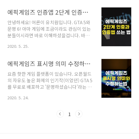
일까지 에픽 메가 세일 기간으로 다양한 인기
임기입니다. 수많은 게이머들과 유부남들과
게임을 최대 75% 할인하고 있습니다. 이 기간
동고동락한 플스 4는 정확히 공개되진 않았으
에픽게임즈 인증앱 2단계 인증하는 방법
중 매주 금요일에는 새로운 게임을 무료로 배
나 국내에서 약 100만 대 정도 팔린 성공한 ..
안녕하세요! 어른이 유치원입니다. GTA 5와
포하고 있습니다. 현재까지 무료 배포된 게임
문명 6! 아마 게임에 조금이라도 관심이 있는
은 무려 GTA 5, 문명 6로 출시된 지 시간이 지
분들이시라면 바로 이해하셨을겁니다. 바로
났음에도 불구하고 여전히 게이머들에게 사
에픽게임즈에서 6월 11일까지 진행하는 에픽
랑받는 대작들입니다. 그래서 무료 게임이 배
2020. 5. 25.
메가 세일에 포함된 무료 게임들인데요. 무료
포되는 금요일에는 서버 접속이 어렵거나 다
로 배포하는 만큼 많은 분들이 접속하여 회원
운로드 속도가 굉장히 느려지곤 합니다. 레딧
가입과 다운로드를 시도하고 있습니다. 저 또
이라는 커뮤니티에서 무료로 배포되는 게임
에픽게임즈 표시명 의미 수정하는 법
한 회원가입을 진행하고 게임을 즐기려고 했
의 리스트가 유출되어 많은 분들께서 알고 계
요즘 핫한 게임 플랫폼이 있습니다. 오픈월드
는데 무료 게임을 설치하려면 2단계 인증을
시듯이 세 번..
의 자유도 높은 화제의 인기작(이었던) GTA 5
꼭 해야 하더군요. 결과적으로 저는 인증 앱을
를 무료로 배포하고 '문명하셨습니다'라는 알
통해 매우 편리하게 게임을 즐기게 되었는데
만한 사람은 다 아는 각종 짤 생성 게임이자 인
요. 그래서 오늘은 저처럼 에픽게임즈 인증 앱
2020. 5. 24.
생을 포기해야 한다는 문명 6를 배포한 에픽
설치를 통해 2단계 인증하는 방법에 대해 소
게임즈입니다. 저는 평소 스팀을 더 많이 활용
개해드리도록 하겠습니다! 에픽게임즈 인증
했던 터라 에픽게임즈는 잘 사용하지 않았는
앱 설치로 2단계 인증 활성화 하기에픽게임즈
1
데요. 이번 에픽게임즈에서 진행하는 메가 세
에서 무료로 배포하는 게임들을 즐기시려면 2
일 기간을 틈타 저도 가입하여 무료 게임을 설
단계 인증 설정은..
치하였습니다. 그런데 가입하는 과정에서 다
소 생소한 입력 정보를 발견했는데 바로 표시