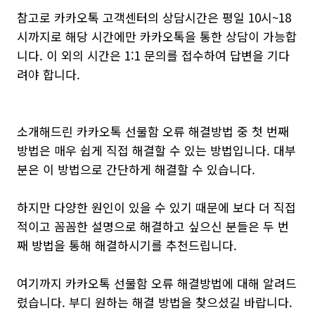
참고로 카카오톡 고객센터의 상담시간은 평일 10시~18
시까지로 해당 시간에만 카카오톡을 통한 상담이 가능합
니다. 이 외의 시간은 1:1 문의를 접수하여 답변을 기다
려야 합니다.
소개해드린 카카오톡 선물함 오류 해결방법 중 첫 번째
방법은 매우 쉽게 직접 해결할 수 있는 방법입니다. 대부
분은 이 방법으로 간단하게 해결할 수 있습니다.
하지만 다양한 원인이 있을 수 있기 때문에 보다 더 직접
적이고 꼼꼼한 설명으로 해결하고 싶으신 분들은 두 번
째 방법을 통해 해결하시기를 추천드립니다.
여기까지 카카오톡 선물함 오류 해결방법에 대해 알려드
렸습니다. 부디 원하는 해결 방법을 찾으셨길 바랍니다.