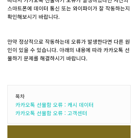
스마트폰에 데이터 통신 또는 와이파이가 잘 작동하는지
확인해보시기 바랍니다.
만약 정상적으로 작동하는데 오류가 발생한다면 다른 원
인이 있을 수 있습니다. 아래의 내용에 따라 카카오톡 선
물하기 문제를 해결하시기 바랍니다.
목차
카카오톡 선물함 오류 : 캐시 데이터
카카오톡 선물함 오류 : 고객센터