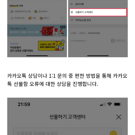
카카오톡 상담이나 1:1 문의 중 편한 방법을 통해 카카오
톡 선물함 오류에 대한 상담을 진행합니다.