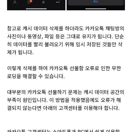
참고로 캐시 데이터 삭제를 하더라도 카카오톡 채팅방의
사진이나 동영상, 파일 등은 그대로 유지가 됩니다. 단순
히 데이터를 빨리 불러오기 위해 임시 저장된 것들만 삭
제가 됩니다.
이렇게 삭제를 하여 카카오톡 선물함 오류로 인한 무한
로딩을 해결할 수 있습니다.
대부분의 카카오톡 선물하기 문제는 캐시 데이터 공간의
부족이 원인입니다. 이 방법을 적용했음에도 오류가 해
결되지 않는다면 아래의 고객센터를 이용해야 합니다.
카카오톡 고객센터는 스마트폰과 PC에서 쉽게 이용할