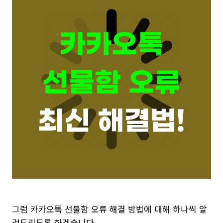
그럼 카카오톡 선물함 오류 해결 방법에 대해 하나씩 알
려드리도록 하겠습니다.