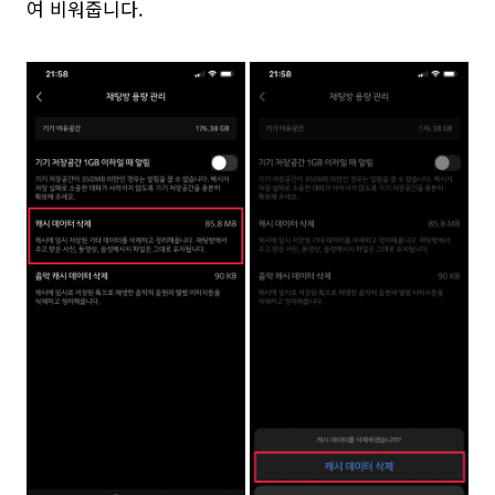
여 비워줍니다.