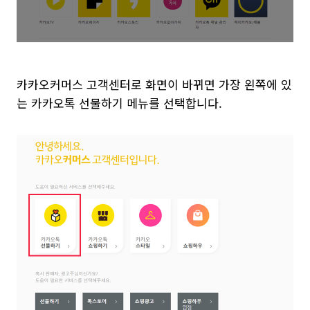
카카오커머스 고객센터로 화면이 바뀌면 가장 왼쪽에 있
는 카카오톡 선물하기 메뉴를 선택합니다.