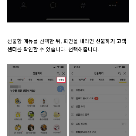
선물함 메뉴를 선택한 뒤, 화면을 내리면
선물하기 고객
센터
를 확인할 수 있습니다. 선택해줍니다.