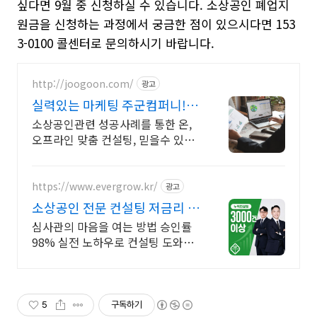
싶다면 9월 중 신청하실 수 있습니다. 소상공인 폐업지
원금을 신청하는 과정에서 궁금한 점이 있으시다면 153
3-0100 콜센터로 문의하시기 바랍니다.
http://joogoon.com/
광고
실력있는 마케팅 주군컴퍼니!
광고 성과는 톡톡히!
소상공인관련 성공사례를 통한 온,
오프라인 맞춤 컨설팅, 믿을수 있는
공식대행사
https://www.evergrow.kr/
광고
소상공인 전문 컨설팅 저금리 정
책자금 지금 신청
심사관의 마음을 여는 방법 승인률
98% 실전 노하우로 컨설팅 도와드
립니다 승인율 97.8%, 정책자금 전
화 한 통으로 확인 가능합니다 !
5
구독하기