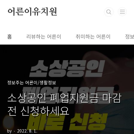
본문 바로가기
어른이유치원
홈
리뷰하는 어른이
취미하는 어른이
정보
정보주는 어른이/생활정보
소상공인 폐업지원금 마감
전 신청하세요
by
2022. 8. 1.