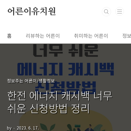
본문 바로가기
어른이유치원
홈
리뷰하는 어른이
취미하는 어른이
정보
정보주는 어른이/생활정보
한전 에너지 캐시백 너무
쉬운 신청방법 정리
by
2023. 6. 17.