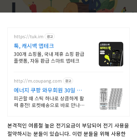
https://tuk.im
광고
툭, 캐시백 앱테크
300개 쇼핑몰, 국내 제휴 쇼핑 환급
플랫폼, 자동 환급 스마트 앱테크
http://m.coupang.com
광고
에너지 쿠팡 와우회원 30일 반
품
피곤할 때 스틱 하나로 상큼하게 활
력 충전! 로켓배송으로 바로 만나세
요. 코 뻥 뚫는 상쾌함 아르기닌 강력
부스터 빠르게 느껴지는 액상 에너
본격적인 여름철 높은 전기요금이 부담되어 전기 사용을
지
절약하시는 분들이 있습니다. 이런 분들을 위해 사용한