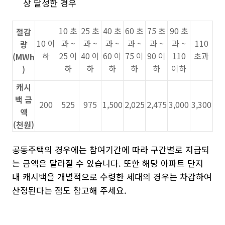
상 달성한 경우
10 초
25 초
40 초
60 초
75 초
90 초
절감
10 이
과 ~
과 ~
과 ~
과 ~
과 ~
과 ~
110
량
하
25 이
40 이
60 이
75 이
90 이
110
초과
(MWh
하
하
하
하
하
이하
)
캐시
백 금
200
525
975
1,500
2,025
2,475
3,000
3,300
액
(천원)
공동주택의 경우에는 참여기간에 따라 구간별로 지급되
는 금액은 달라질 수 있습니다. 또한 해당 아파트 단지
내 캐시백을 개별적으로 수령한 세대의 경우는 차감하여
산정된다는 점도 참고해 주세요.