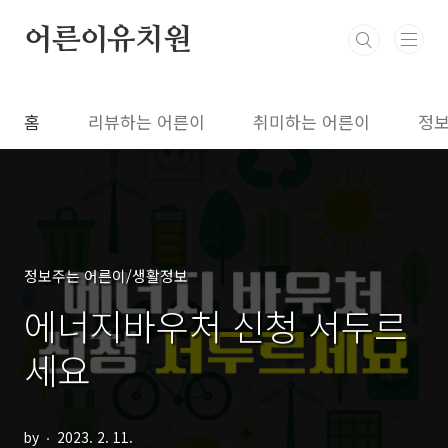
본문 바로가기
어른이유치원
홈
리뷰하는 어른이
취미하는 어른이
정보
정보주는 어른이/생활정보
에너지바우처 신청 서두르
세요
by
2023. 2. 11.