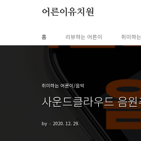
본문 바로가기
어른이유치원
홈
리뷰하는 어른이
취미하는
취미하는 어른이/음악
사운드클라우드 음원추
by
2020. 12. 29.