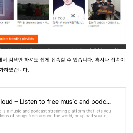
서 검색만 하셔도 쉽게 접속할 수 있습니다. 혹시나 접속이
추가하였습니다.
SoundCloud – Listen to free music and podcasts on SoundCloud
is a music and podcast streaming platform that lets you
illions of songs from around the world, or upload your ow
tening now!